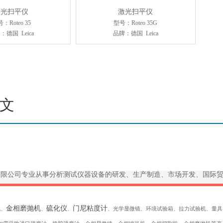
激光扫平仪
激光扫平仪
：Roteo 35
型号：Roteo 35G
：德国 Leica
品牌：德国 Leica
文
有限公司专业从事分析测试仪器设备的研发、生产制造、市场开发、国际
机
金相磨抛机
硫化仪
门尼粘度计
、
、
、
、光学显微镜、环境试验箱、拉力试验机、量具