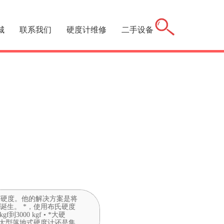
城
联系我们
硬度计维修
二手设备
/硬度。他的解决方案是将
诞生。 *，使用布氏硬度
00 kgf • *大硬
计，大型落地式硬度计还是集