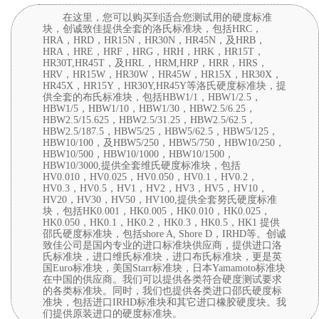
在这里，您可以购买到适合您测试用的硬度标准
块，创诚致佳提供全套的洛氏标准块，包括HRC，
HRA，HRD，HR15N，HR30N，HR45N，及HRB，
HRA，HRE，HRF，HRG，HRH，HRK，HR15T，
HR30T,HR45T，及HRL，HRM,HRP，HRR，HRS，
HRV，HR15W，HR30W，HR45W，HR15X，HR30X，
HR45X，HR15Y，HR30Y,HR45Y等洛氏硬度标准块，提
供全套的布氏标准块，包括HBW1/1，HBW1/2.5，
HBW1/5，HBW1/10，HBW1/30，HBW2.5/6.25，
HBW2.5/15.625，HBW2.5/31.25，HBW2.5/62.5，
HBW2.5/187.5，HBW5/25，HBW5/62.5，HBW5/125，
HBW10/100，及HBW5/250，HBW5/750，HBW10/250，
HBW10/500，HBW10/1000，HBW10/1500，
HBW10/3000,提供全套维氏硬度标准块，包括
HV0.010，HV0.025，HV0.050，HV0.1，HV0.2，
HV0.3，HV0.5，HV1，HV2，HV3，HV5，HV10，
HV20，HV30，HV50，HV100,提供全套努氏硬度标准
块，包括HK0.001，HK0.005，HK0.010，HK0.025，
HK0.050，HK0.1，HK0.2，HK0.3，HK0.5，HK1 提供
邵氏硬度标准块，包括shore A, Shore D，IRHD等。创诚
致佳公司是国内专业的进口标准块供应商，提供进口洛
氏标准块，进口维氏标准块，进口布氏标准块，更是英
国Euro标准块，美国Starr标准块，日本Yamamoto标准块
在中国的供应商。我们可以提供各类符合硬度测试要求
的各类标准块。同时，我们也提供各类进口邵氏硬度标
准块，包括进口IRHD标准块和其它进口橡胶硬度块。我
们提供原装进口的硬度标准块。